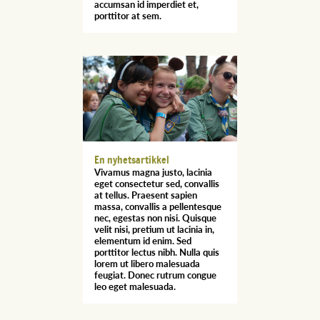
accumsan id imperdiet et,
porttitor at sem.
En nyhetsartikkel
Vivamus magna justo, lacinia
eget consectetur sed, convallis
at tellus. Praesent sapien
massa, convallis a pellentesque
nec, egestas non nisi. Quisque
velit nisi, pretium ut lacinia in,
elementum id enim. Sed
porttitor lectus nibh. Nulla quis
lorem ut libero malesuada
feugiat. Donec rutrum congue
leo eget malesuada.