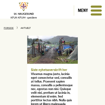
MENY
14. HAUGESUND
KFUK-KFUM-
speidere
FORSIDE
AKTUELT
Siste nyhetsoverskrift her
Vivamus magna justo, lacinia
eget consectetur sed, convallis
at tellus. Praesent sapien
massa, convallis a pellentesque
nec, egestas non nisi. Quisque
velit nisi, pretium ut lacinia in,
elementum id enim. Sed
porttitor lectus nibh. Nulla quis
lorem ut libero malesuada